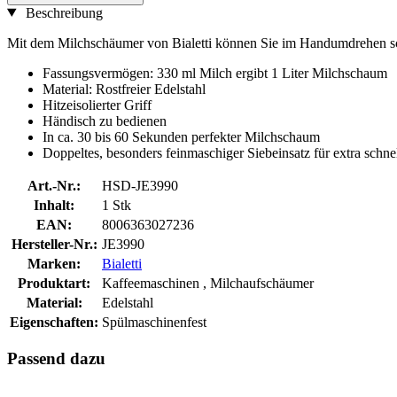
Beschreibung
Mit dem Milchschäumer von Bialetti können Sie im Handumdrehen sc
Fassungsvermögen: 330 ml Milch ergibt 1 Liter Milchschaum
Material: Rostfreier Edelstahl
Hitzeisolierter Griff
Händisch zu bedienen
In ca. 30 bis 60 Sekunden perfekter Milchschaum
Doppeltes, besonders feinmaschiger Siebeinsatz für extra schn
Art.-Nr.:
HSD-JE3990
Inhalt:
1 Stk
EAN:
8006363027236
Hersteller-Nr.:
JE3990
Marken:
Bialetti
Produktart:
Kaffeemaschinen , Milchaufschäumer
Material:
Edelstahl
Eigenschaften:
Spülmaschinenfest
Passend dazu