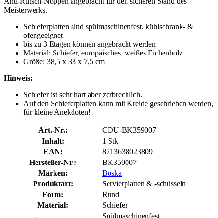
Anti-Rutsch-Noppen angebracht für den sicheren Stand des
Meisterwerks.
Schieferplatten sind spülmaschinenfest, kühlschrank- &
ofengeeignet
bis zu 3 Etagen können angebracht werden
Material: Schiefer, europäisches, weißes Eichenholz
Größe: 38,5 x 33 x 7,5 cm
Hinweis:
Schiefer ist sehr hart aber zerbrechlich.
Auf den Schieferplatten kann mit Kreide geschrieben werden,
für kleine Anekdoten!
Art.-Nr.:
CDU-BK359007
Inhalt:
1 Stk
EAN:
8713638023809
Hersteller-Nr.:
BK359007
Marken:
Boska
Produktart:
Servierplatten & -schüsseln
Form:
Rund
Material:
Schiefer
Spülmaschinenfest,