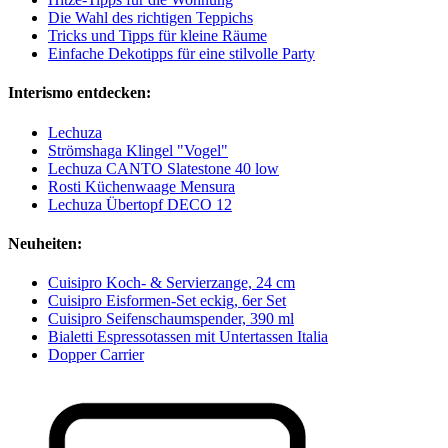
Die Wahl des richtigen Teppichs
Tricks und Tipps für kleine Räume
Einfache Dekotipps für eine stilvolle Party
Interismo entdecken:
Lechuza
Strömshaga Klingel "Vogel"
Lechuza CANTO Slatestone 40 low
Rosti Küchenwaage Mensura
Lechuza Übertopf DECO 12
Neuheiten:
Cuisipro Koch- & Servierzange, 24 cm
Cuisipro Eisformen-Set eckig, 6er Set
Cuisipro Seifenschaumspender, 390 ml
Bialetti Espressotassen mit Untertassen Italia
Dopper Carrier