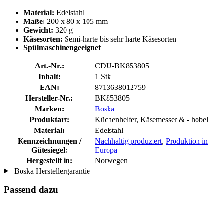
Material:
Edelstahl
Maße:
200 x 80 x 105 mm
Gewicht:
320 g
Käsesorten:
Semi-harte bis sehr harte Käsesorten
Spülmaschinengeeignet
Art.-Nr.:
CDU-BK853805
Inhalt:
1 Stk
EAN:
8713638012759
Hersteller-Nr.:
BK853805
Marken:
Boska
Produktart:
Küchenhelfer, Käsemesser & - hobel
Material:
Edelstahl
Kennzeichnungen /
Nachhaltig produziert
,
Produktion in
Gütesiegel:
Europa
Hergestellt in:
Norwegen
Boska Herstellergarantie
Passend dazu