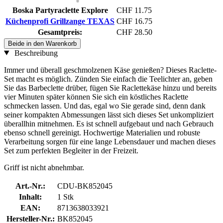
Boska Partyraclette Explore
CHF 11.75
Küchenprofi Grillzange TEXAS
CHF 16.75
Gesamtpreis:
CHF 28.50
Beide in den Warenkorb
Beschreibung
Immer und überall geschmolzenen Käse genießen? Dieses Raclette-
Set macht es möglich. Zünden Sie einfach die Teelichter an, geben
Sie das Barbeclette drüber, fügen Sie Raclettekäse hinzu und bereits
vier Minuten später können Sie sich ein köstliches Raclette
schmecken lassen. Und das, egal wo Sie gerade sind, denn dank
seiner kompakten Abmessungen lässt sich dieses Set unkompliziert
überallhin mitnehmen. Es ist schnell aufgebaut und nach Gebrauch
ebenso schnell gereinigt. Hochwertige Materialien und robuste
Verarbeitung sorgen für eine lange Lebensdauer und machen dieses
Set zum perfekten Begleiter in der Freizeit.
Griff ist nicht abnehmbar.
Art.-Nr.:
CDU-BK852045
Inhalt:
1 Stk
EAN:
8713638033921
Hersteller-Nr.:
BK852045