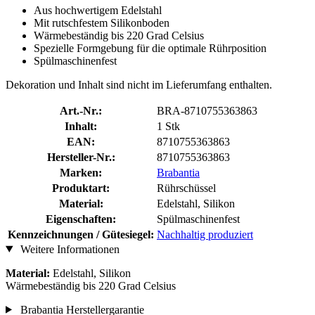
Aus hochwertigem Edelstahl
Mit rutschfestem Silikonboden
Wärmebeständig bis 220 Grad Celsius
Spezielle Formgebung für die optimale Rührposition
Spülmaschinenfest
Dekoration und Inhalt sind nicht im Lieferumfang enthalten.
Art.-Nr.:
BRA-8710755363863
Inhalt:
1 Stk
EAN:
8710755363863
Hersteller-Nr.:
8710755363863
Marken:
Brabantia
Produktart:
Rührschüssel
Material:
Edelstahl, Silikon
Eigenschaften:
Spülmaschinenfest
Kennzeichnungen / Gütesiegel:
Nachhaltig produziert
Weitere Informationen
Material:
Edelstahl, Silikon
Wärmebeständig bis 220 Grad Celsius
Brabantia Herstellergarantie