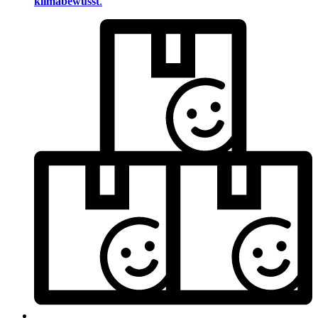
klimabewusst
.