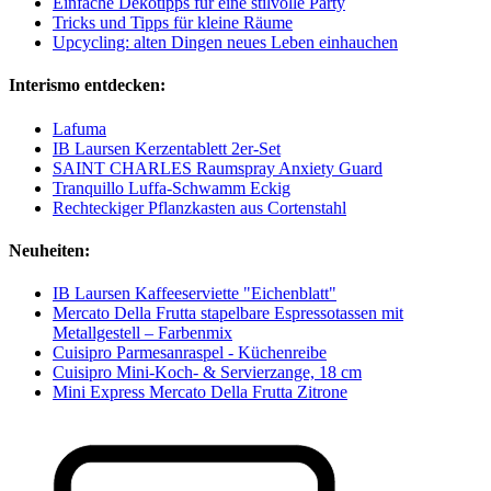
Einfache Dekotipps für eine stilvolle Party
Tricks und Tipps für kleine Räume
Upcycling: alten Dingen neues Leben einhauchen
Interismo entdecken:
Lafuma
IB Laursen Kerzentablett 2er-Set
SAINT CHARLES Raumspray Anxiety Guard
Tranquillo Luffa-Schwamm Eckig
Rechteckiger Pflanzkasten aus Cortenstahl
Neuheiten:
IB Laursen Kaffeeserviette "Eichenblatt"
Mercato Della Frutta stapelbare Espressotassen mit
Metallgestell – Farbenmix
Cuisipro Parmesanraspel - Küchenreibe
Cuisipro Mini-Koch- & Servierzange, 18 cm
Mini Express Mercato Della Frutta Zitrone