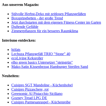
Aus unserem Magazin:
Stilvolle Herbst-Deko mit zeitlosen Pflanzgefäßen
Boxspringbetten - der große Trend
Jetzt durchstarten mit dem eigenen Fitness-Center im Garten
Duftende Gefühle
Zimmerpflanzen für ein besseres Raumklima
Interismo entdecken:
höfats
Lechuza Pflanzgefäß TRIO "Stone" 40
ecoLiving Keksroller
elho green basics Untersetzer "steingrün"
Mako-Satin Kissenbezug Hamburger Streifen Sand
Neuheiten:
Cuisipro SGT Mandoline - Küchenhobel
Cuisipro Pizzaschere, rot
Greenomic Al Pistacchio Siciliano
Gozney Tread LPG DE
Cuisipro Parmesanraspel - Küchenreibe