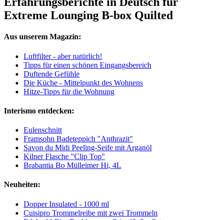
Erfahrungsberichte in Deutsch für
Extreme Lounging B-box Quilted
Aus unserem Magazin:
Luftfilter - aber natürlich!
Tipps für einen schönen Eingangsbereich
Duftende Gefühle
Die Küche - Mittelpunkt des Wohnens
Hitze-Tipps für die Wohnung
Interismo entdecken:
Eulenschnitt
Framsohn Badeteppich "Anthrazit"
Savon du Midi Peeling-Seife mit Arganöl
Kilner Flasche "Clip Top"
Brabantia Bo Mülleimer Hi, 4L
Neuheiten:
Dopper Insulated - 1000 ml
Cuisipro Trommelreibe mit zwei Trommeln