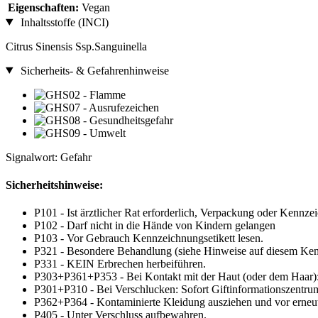
Eigenschaften:
Vegan
Inhaltsstoffe (INCI)
Citrus Sinensis Ssp.Sanguinella
Sicherheits- & Gefahrenhinweise
Signalwort: Gefahr
Sicherheitshinweise:
P101 - Ist ärztlicher Rat erforderlich, Verpackung oder Kennzei
P102 - Darf nicht in die Hände von Kindern gelangen
P103 - Vor Gebrauch Kennzeichnungsetikett lesen.
P321 - Besondere Behandlung (siehe Hinweise auf diesem Kenn
P331 - KEIN Erbrechen herbeiführen.
P303+P361+P353 - Bei Kontakt mit der Haut (oder dem Haar): 
P301+P310 - Bei Verschlucken: Sofort Giftinformationszentrum
P362+P364 - Kontaminierte Kleidung ausziehen und vor erne
P405 - Unter Verschluss aufbewahren.