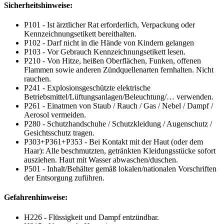
Sicherheitshinweise:
P101 - Ist ärztlicher Rat erforderlich, Verpackung oder
Kennzeichnungsetikett bereithalten.
P102 - Darf nicht in die Hände von Kindern gelangen
P103 - Vor Gebrauch Kennzeichnungsetikett lesen.
P210 - Von Hitze, heißen Oberflächen, Funken, offenen
Flammen sowie anderen Zündquellenarten fernhalten. Nicht
rauchen.
P241 - Explosionsgeschützte elektrische
Betriebsmittel/Lüftungsanlagen/Beleuchtung/… verwenden.
P261 - Einatmen von Staub / Rauch / Gas / Nebel / Dampf /
Aerosol vermeiden.
P280 - Schutzhandschuhe / Schutzkleidung / Augenschutz /
Gesichtsschutz tragen.
P303+P361+P353 - Bei Kontakt mit der Haut (oder dem
Haar): Alle beschmutzten, getränkten Kleidungsstücke sofort
ausziehen. Haut mit Wasser abwaschen/duschen.
P501 - Inhalt/Behälter gemäß lokalen/nationalen Vorschriften
der Entsorgung zuführen.
Gefahrenhinweise:
H226 - Flüssigkeit und Dampf entzündbar.