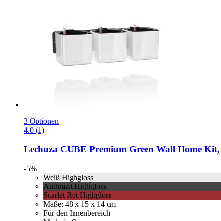
3 Optionen
4.0 (1)
Lechuza
CUBE Premium Green Wall Home Kit, 
-5%
Weiß Highgloss
Anthrazit Highgloss
Scarlet Rot Highgloss
Maße: 48 x 15 x 14 cm
Für den Innenbereich