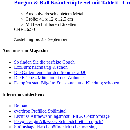
Burgon & Ball
Kräutertöpfe Set mit Tablett -​ Cr
Aus pulverbeschichtetem Metall
Größe: 41 x 12 x 12,5 cm
Mit beschriftbaren Etiketten
CHF 26.50
Zustellung bis 25. September
Aus unserem Magazin:
So finden Sie die perfekte Couch
EcoFurn: nachhaltig & schön
Die Gartentrends für den Sommer 2020
Die Küche - Mittelpunkt des Wohnens
Dampfen statt Bügeln: Zeit sparen und Kleidung schonen
Interismo entdecken:
Brabantia
everdrop Prefilled Spülmittel
Lechuza Aufbewahrungsmodul PILA Color Storage
Peleg Design Allzweck-Schneidebrett "Teppich"
Strömshaga Flaschenöffner Muschel messing