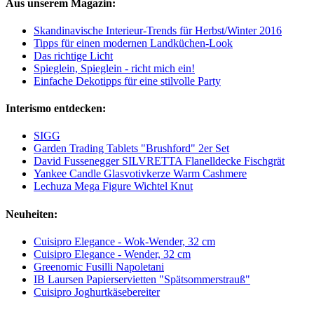
Aus unserem Magazin:
Skandinavische Interieur-Trends für Herbst/Winter 2016
Tipps für einen modernen Landküchen-Look
Das richtige Licht
Spieglein, Spieglein - richt mich ein!
Einfache Dekotipps für eine stilvolle Party
Interismo entdecken:
SIGG
Garden Trading Tablets "Brushford" 2er Set
David Fussenegger SILVRETTA Flanelldecke Fischgrät
Yankee Candle Glasvotivkerze Warm Cashmere
Lechuza Mega Figure Wichtel Knut
Neuheiten:
Cuisipro Elegance - Wok-Wender, 32 cm
Cuisipro Elegance - Wender, 32 cm
Greenomic Fusilli Napoletani
IB Laursen Papierservietten "Spätsommerstrauß"
Cuisipro Joghurtkäsebereiter