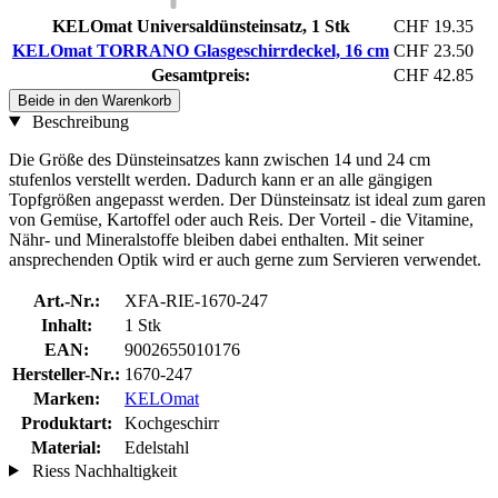
KELOmat Universaldünsteinsatz, 1 Stk
CHF 19.35
KELOmat TORRANO Glasgeschirrdeckel, 16 cm
CHF 23.50
Gesamtpreis:
CHF 42.85
Beide in den Warenkorb
Beschreibung
Die Größe des Dünsteinsatzes kann zwischen 14 und 24 cm
stufenlos verstellt werden. Dadurch kann er an alle gängigen
Topfgrößen angepasst werden. Der Dünsteinsatz ist ideal zum garen
von Gemüse, Kartoffel oder auch Reis. Der Vorteil - die Vitamine,
Nähr- und Mineralstoffe bleiben dabei enthalten. Mit seiner
ansprechenden Optik wird er auch gerne zum Servieren verwendet.
Art.-Nr.:
XFA-RIE-1670-247
Inhalt:
1 Stk
EAN:
9002655010176
Hersteller-Nr.:
1670-247
Marken:
KELOmat
Produktart:
Kochgeschirr
Material:
Edelstahl
Riess Nachhaltigkeit