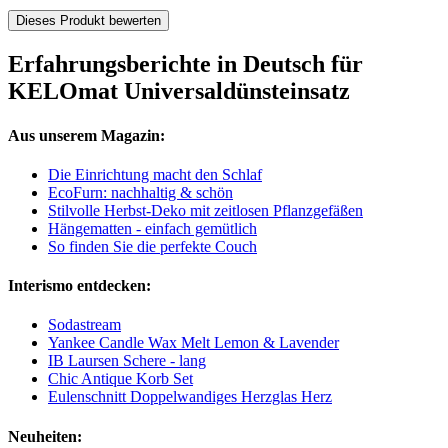
Dieses Produkt bewerten
Erfahrungsberichte in Deutsch für
KELOmat Universaldünsteinsatz
Aus unserem Magazin:
Die Einrichtung macht den Schlaf
EcoFurn: nachhaltig & schön
Stilvolle Herbst-Deko mit zeitlosen Pflanzgefäßen
Hängematten - einfach gemütlich
So finden Sie die perfekte Couch
Interismo entdecken:
Sodastream
Yankee Candle Wax Melt Lemon & Lavender
IB Laursen Schere - lang
Chic Antique Korb Set
Eulenschnitt Doppelwandiges Herzglas Herz
Neuheiten: