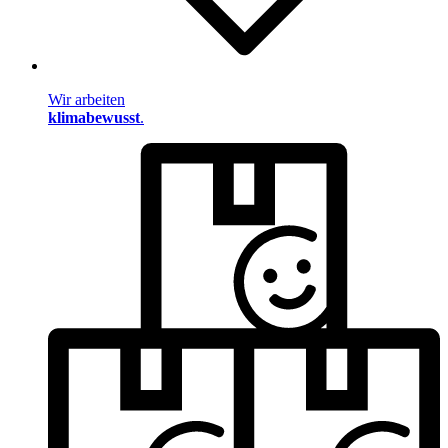
Wir arbeiten
klimabewusst
.