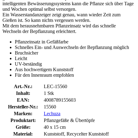
intelligenten Bewässerungssystems kann die Pflanze sich über Tage
und Wochen optimal selbst versorgen.
Ein Wasserstandanzeiger zeigt genau, wann wieder Zeit zum
Gießen ist. So kann nichts vergessen werden.
Mit dem herausnehmbaren Pflanzeinsatz wird das schnelle
Wechseln der Bepflanzung erleichtert.
Pflanzeinsatz in Gefäßfarbe
Schnelles Ein- und Auswechseln der Bepflanzung möglich
Bruchsicher
Leicht
UV-beständig
Aus hochwertigem Kunststoff
Für den Innenraum empfohlen
Art.-Nr.:
LEC-15560
Inhalt:
1 Stk
EAN:
4008789155603
Hersteller-Nr.:
15560
Marken:
Lechuza
Produktart:
Pflanzgefäße & Übertöpfe
Größe:
40 x 15 cm
Material:
Kunststoff, Recycelter Kunststoff