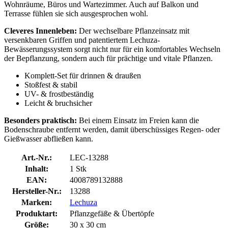
Wohnräume, Büros und Wartezimmer. Auch auf Balkon und
Terrasse fühlen sie sich ausgesprochen wohl.
Cleveres Innenleben:
Der wechselbare Pflanzeinsatz mit
versenkbaren Griffen und patentiertem Lechuza-
Bewässerungssystem sorgt nicht nur für ein komfortables Wechseln
der Bepflanzung, sondern auch für prächtige und vitale Pflanzen.
Komplett-Set für drinnen & draußen
Stoßfest & stabil
UV- & frostbeständig
Leicht & bruchsicher
Besonders praktisch:
Bei einem Einsatz im Freien kann die
Bodenschraube entfernt werden, damit überschüssiges Regen- oder
Gießwasser abfließen kann.
Art.-Nr.:
LEC-13288
Inhalt:
1 Stk
EAN:
4008789132888
Hersteller-Nr.:
13288
Marken:
Lechuza
Produktart:
Pflanzgefäße & Übertöpfe
Größe:
30 x 30 cm