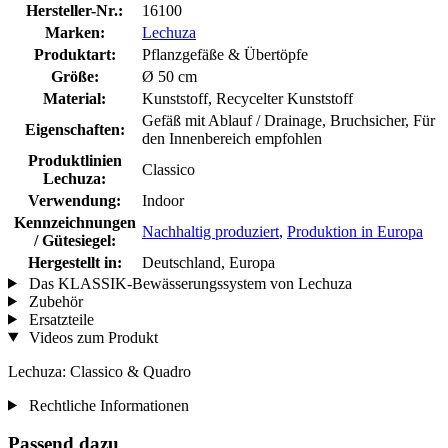
Hersteller-Nr.:
16100
Marken:
Lechuza
Produktart:
Pflanzgefäße & Übertöpfe
Größe:
Ø 50 cm
Material:
Kunststoff, Recycelter Kunststoff
Gefäß mit Ablauf / Drainage, Bruchsicher, Für
Eigenschaften:
den Innenbereich empfohlen
Produktlinien
Classico
Lechuza:
Verwendung:
Indoor
Kennzeichnungen
Nachhaltig produziert
,
Produktion in Europa
/ Gütesiegel:
Hergestellt in:
Deutschland, Europa
Das KLASSIK-Bewässerungssystem von Lechuza
Zubehör
Ersatzteile
Videos zum Produkt
Lechuza: Classico & Quadro
Rechtliche Informationen
Passend dazu