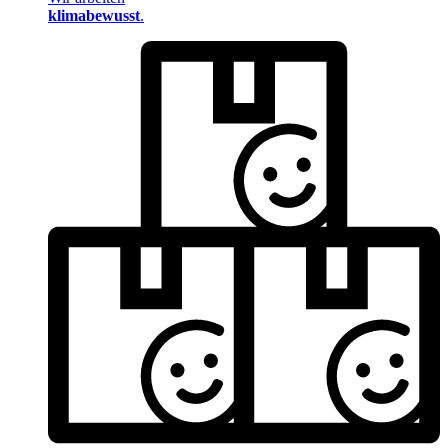
klimabewusst
.