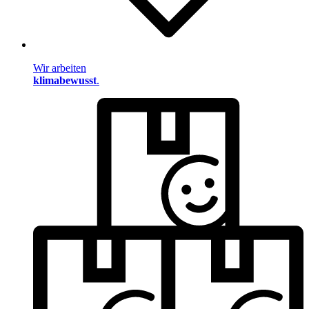
Wir arbeiten
klimabewusst
.