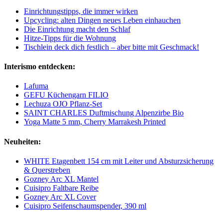
Einrichtungstipps, die immer wirken
Upcycling: alten Dingen neues Leben einhauchen
Die Einrichtung macht den Schlaf
Hitze-Tipps für die Wohnung
Tischlein deck dich festlich – aber bitte mit Geschmack!
Interismo entdecken:
Lafuma
GEFU Küchengarn FILIO
Lechuza OJO Pflanz-Set
SAINT CHARLES Duftmischung Alpenzirbe Bio
Yoga Matte 5 mm, Cherry Marrakesh Printed
Neuheiten:
WHITE Etagenbett 154 cm mit Leiter und Absturzsicherung
& Querstreben
Gozney Arc XL Mantel
Cuisipro Faltbare Reibe
Gozney Arc XL Cover
Cuisipro Seifenschaumspender, 390 ml