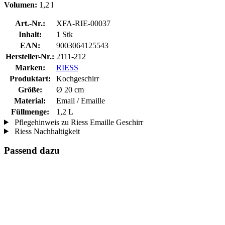
Volumen:
1,2 l
Art.-Nr.:
XFA-RIE-00037
Inhalt:
1 Stk
EAN:
9003064125543
Hersteller-Nr.:
2111-212
Marken:
RIESS
Produktart:
Kochgeschirr
Größe:
Ø 20 cm
Material:
Email / Emaille
Füllmenge:
1,2 L
Pflegehinweis zu Riess Emaille Geschirr
Riess Nachhaltigkeit
Passend dazu