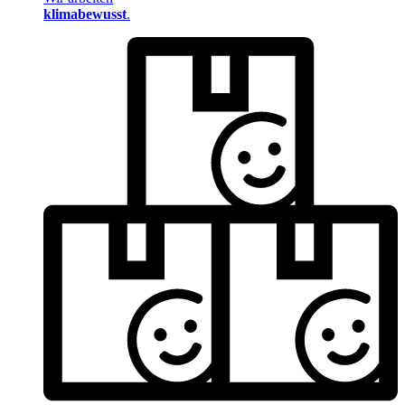
klimabewusst
.