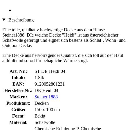
Beschreibung
Eine tolle, qualitativ hochwertige Decke aus dem Hause
Steiner1888. DIe weiche Decke "Heidi" ist aus österreichischer
Schafwolle gefertigt und eignet sich bestens als Schlaf-, Wohn- und
Outdoor-Decke.
Eine Decke aus hervorragender Qualität, die sich toll auf der Haut
anfühlt und sofort für behagliche Wärme sorgt.
Art.-Nr.:
ST-DE-Heidi-04
Inhalt:
1 Stk
EAN:
9120052801231
Hersteller-Nr.:
DE-Heidi 04
Marken:
Steiner 1888
Produktart:
Decken
Größe:
150 x 190 cm
Form:
Eckig
Material:
Schafwolle
Chemische Reinigung P, Chemische