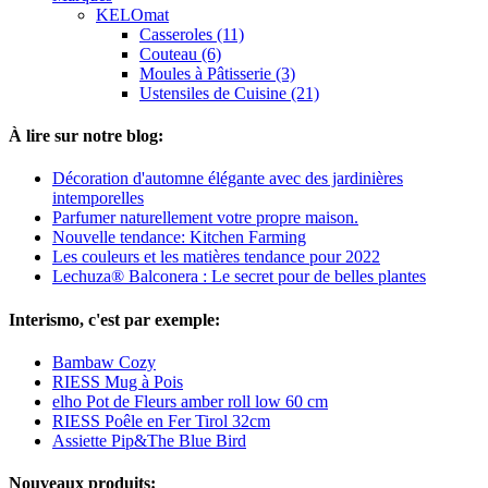
KELOmat
Casseroles (11)
Couteau (6)
Moules à Pâtisserie (3)
Ustensiles de Cuisine (21)
À lire sur notre blog:
Décoration d'automne élégante avec des jardinières
intemporelles
Parfumer naturellement votre propre maison.
Nouvelle tendance: Kitchen Farming
Les couleurs et les matières tendance pour 2022
Lechuza® Balconera : Le secret pour de belles plantes
Interismo, c'est par exemple:
Bambaw Cozy
RIESS Mug à Pois
elho Pot de Fleurs amber roll low 60 cm
RIESS Poêle en Fer Tirol 32cm
Assiette Pip&The Blue Bird
Nouveaux produits: