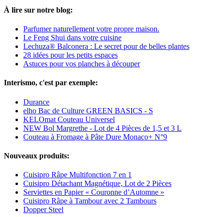
À lire sur notre blog:
Parfumer naturellement votre propre maison.
Le Feng Shui dans votre cuisine
Lechuza® Balconera : Le secret pour de belles plantes
28 idées pour les petits espaces
Astuces pour vos planches à découper
Interismo, c'est par exemple:
Durance
elho Bac de Culture GREEN BASICS - S
KELOmat Couteau Universel
NEW Bol Margrethe - Lot de 4 Pièces de 1,5 et 3 L
Couteau à Fromage à Pâte Dure Monaco+ N°9
Nouveaux produits:
Cuisipro Râpe Multifonction 7 en 1
Cuisipro Détachant Magnétique, Lot de 2 Pièces
Serviettes en Papier « Couronne d’Automne »
Cuisipro Râpe à Tambour avec 2 Tambours
Dopper Steel