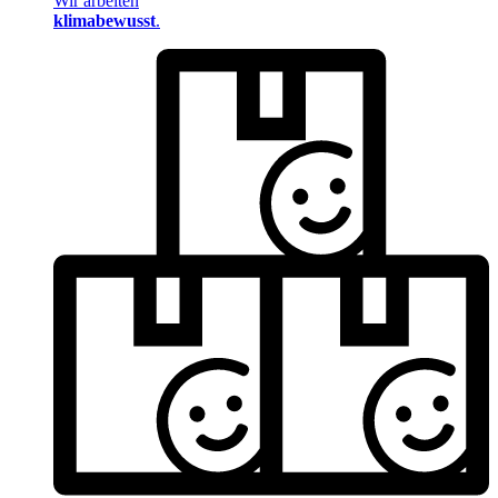
Wir arbeiten
klimabewusst
.