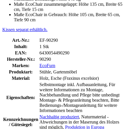
Maße EcoChair zusammengelappt: Höhe 135 cm, Breite 65
cm, Tiefe 15 cm
Maße EcoChair in Gebrauch: Höhe 105 cm, Breite 65 cm,
Tiefe 90 cm
Kissen separat erhältlich.
Art.-Nr.:
EF-90290
Inhalt:
1 Stk
EAN:
6430054490290
Hersteller-Nr.:
90290
Marken:
EcoFurn
Produktart:
Stühle, Gartenmöbel
Material:
Holz, Esche (Fraxinus excelsior)
Selbstmontage inkl. Aufbauanleitung, Für
weitere Informationen zu Montage,
Nachbehandlung und Pflege bitte unbedingt
Eigenschaften:
Montage- & Pflegeanleitung beachten, Bitte
Bedienungs-/Montageanleitung für weitere
Informationen beachten
Nachhaltig produziert
, Naturmaterial -
Kennzeichnungen
Abweichungen in der Maserung des Holzes
/ Gütesiegel:
sind möglich,
Produktion in Europa