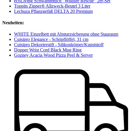
ecoLiving Schwammtuch "Wildlife Rescue" 2er-Set
Toppits Zipper® Allzweck-Beutel 3 Liter
Lechuza Pflanzgefäß DELTA 20 Premium
Neuheiten:
WHITE Einzelbett mit Absturzsicherung ohne Stauraum
Cuisipro Elegance - Schöpflöffel, 31 cm
Cuisipro Dekorierstift - Silikonkörper/Kunststoff
Dopper Wrist Cord Black Mug Ring
Gozney Acacia Wood Pizza Peel & Server