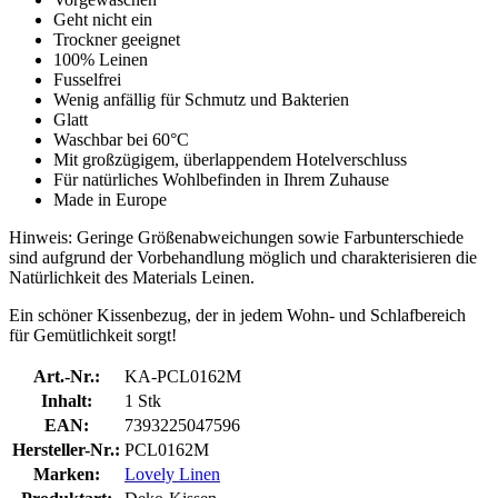
Geht nicht ein
Trockner geeignet
100% Leinen
Fusselfrei
Wenig anfällig für Schmutz und Bakterien
Glatt
Waschbar bei 60°C
Mit großzügigem, überlappendem Hotelverschluss
Für natürliches Wohlbefinden in Ihrem Zuhause
Made in Europe
Hinweis: Geringe Größenabweichungen sowie Farbunterschiede
sind aufgrund der Vorbehandlung möglich und charakterisieren die
Natürlichkeit des Materials Leinen.
Ein schöner Kissenbezug, der in jedem Wohn- und Schlafbereich
für Gemütlichkeit sorgt!
Art.-Nr.:
KA-PCL0162M
Inhalt:
1 Stk
EAN:
7393225047596
Hersteller-Nr.:
PCL0162M
Marken:
Lovely Linen