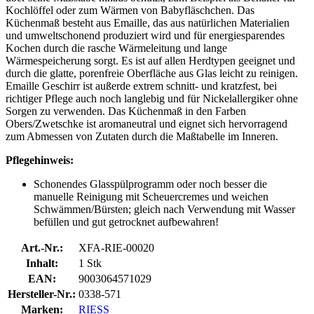
Kochlöffel oder zum Wärmen von Babyfläschchen. Das
Küchenmaß besteht aus Emaille, das aus natürlichen Materialien
und umweltschonend produziert wird und für energiesparendes
Kochen durch die rasche Wärmeleitung und lange
Wärmespeicherung sorgt. Es ist auf allen Herdtypen geeignet und
durch die glatte, porenfreie Oberfläche aus Glas leicht zu reinigen.
Emaille Geschirr ist außerde extrem schnitt- und kratzfest, bei
richtiger Pflege auch noch langlebig und für Nickelallergiker ohne
Sorgen zu verwenden. Das Küchenmaß in den Farben
Obers/Zwetschke ist aromaneutral und eignet sich hervorragend
zum Abmessen von Zutaten durch die Maßtabelle im Inneren.
Pflegehinweis:
Schonendes Glasspülprogramm oder noch besser die
manuelle Reinigung mit Scheuercremes und weichen
Schwämmen/Bürsten; gleich nach Verwendung mit Wasser
befüllen und gut getrocknet aufbewahren!
Art.-Nr.:
XFA-RIE-00020
Inhalt:
1 Stk
EAN:
9003064571029
Hersteller-Nr.:
0338-571
Marken:
RIESS