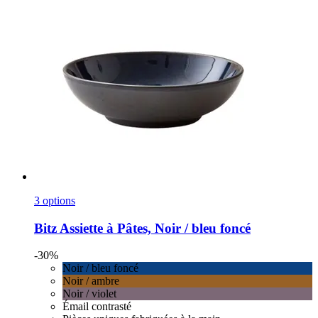
3 options
Bitz
Assiette à Pâtes, Noir / bleu foncé
-30%
Noir / bleu foncé
Noir / ambre
Noir / violet
Émail contrasté