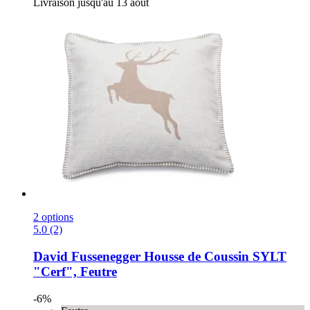
Livraison jusqu'au 13 août
2 options
5.0 (2)
David Fussenegger
Housse de Coussin SYLT
"Cerf", Feutre
-6%