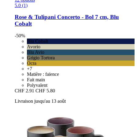
5.0 (1)
Rose & Tulipani
Concerto -​ Bol 7 cm, Blu
Cobalt
-50%
Blu Cobalt
Avorio
Blu Avio
Grigio Tortora
Ocra
+7
Matière : faïence
Fait main
Polyvalent
CHF 2.91
CHF 5.80
Livraison jusqu'au 13 août