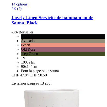
14 options
4.0 (4)
Lovely Linen
Serviette de hammam ou de
Sauna, Black
-5%
Bestseller
Black
Avocado
Peach
Old Rose
Jeep Green
+9
100% lin
90x145cm
Pour la plage ou le sauna
CHF 47.84
CHF 50.50
Livraison jusqu'au 13 août