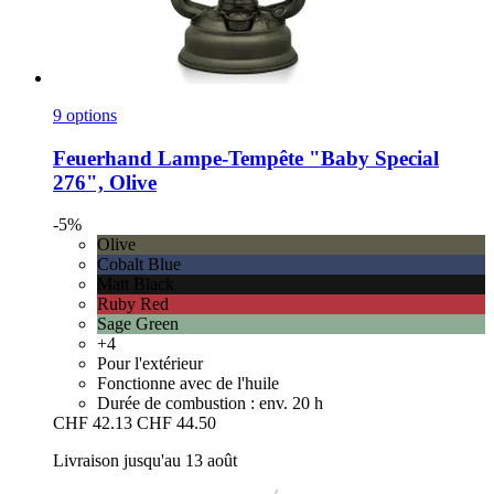
9 options
Feuerhand
Lampe-​Tempête "Baby Special
276", Olive
-5%
Olive
Cobalt Blue
Matt Black
Ruby Red
Sage Green
+4
Pour l'extérieur
Fonctionne avec de l'huile
Durée de combustion : env. 20 h
CHF 42.13
CHF 44.50
Livraison jusqu'au 13 août