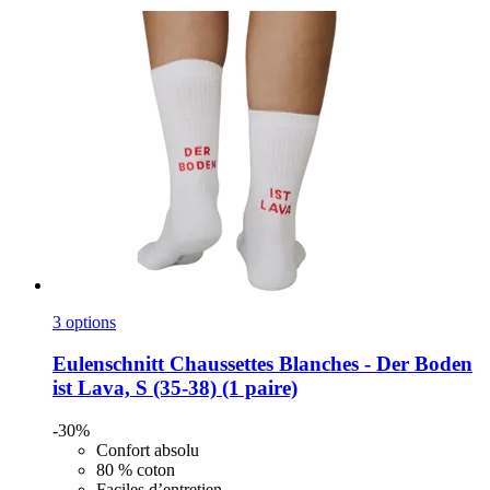
3 options
Eulenschnitt
Chaussettes Blanches -​ Der Boden
ist Lava, S (35-​38) (1 paire)
-30%
Confort absolu
80 % coton
Faciles d’entretien