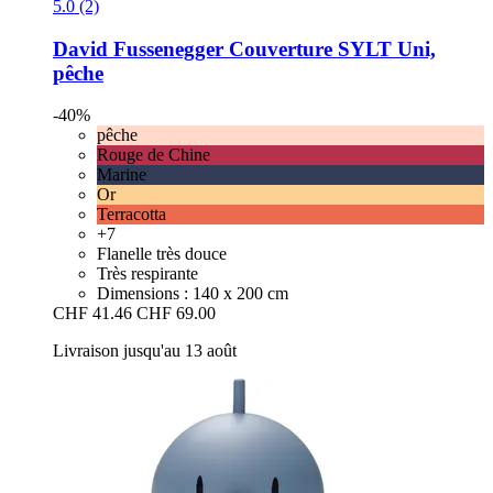
5.0 (2)
David Fussenegger
Couverture SYLT Uni,
pêche
-40%
pêche
Rouge de Chine
Marine
Or
Terracotta
+7
Flanelle très douce
Très respirante
Dimensions : 140 x 200 cm
CHF 41.46
CHF 69.00
Livraison jusqu'au 13 août