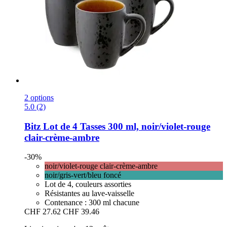
2 options
5.0 (2)
Bitz
Lot de 4 Tasses 300 ml, noir/violet-​rouge
clair-​crème-​ambre
-30%
noir/violet-rouge clair-crème-ambre
noir/gris-vert/bleu foncé
Lot de 4, couleurs assorties
Résistantes au lave-vaisselle
Contenance : 300 ml chacune
CHF 27.62
CHF 39.46