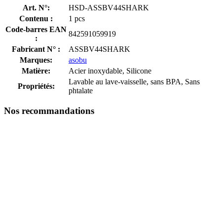
Art. N°:
HSD-ASSBV44SHARK
Contenu :
1 pcs
Code-barres EAN
842591059919
:
Fabricant N° :
ASSBV44SHARK
Marques:
asobu
Matière:
Acier inoxydable, Silicone
Lavable au lave-vaisselle, sans BPA, Sans
Propriétés:
phtalate
Nos recommandations