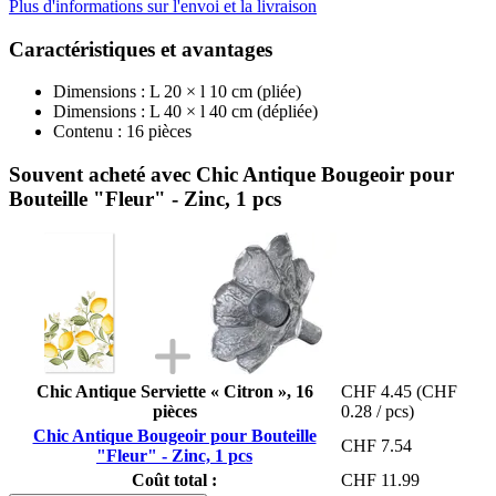
Plus d'informations sur l'envoi et la livraison
Caractéristiques et avantages
Dimensions : L 20 × l 10 cm (pliée)
Dimensions : L 40 × l 40 cm (dépliée)
Contenu : 16 pièces
Souvent acheté avec Chic Antique Bougeoir pour
Bouteille "Fleur" - Zinc, 1 pcs
Chic Antique Serviette « Citron », 16
CHF 4.45
(CHF
pièces
0.28 / pcs)
Chic Antique Bougeoir pour Bouteille
CHF 7.54
"Fleur" - Zinc, 1 pcs
Coût total :
CHF 11.99