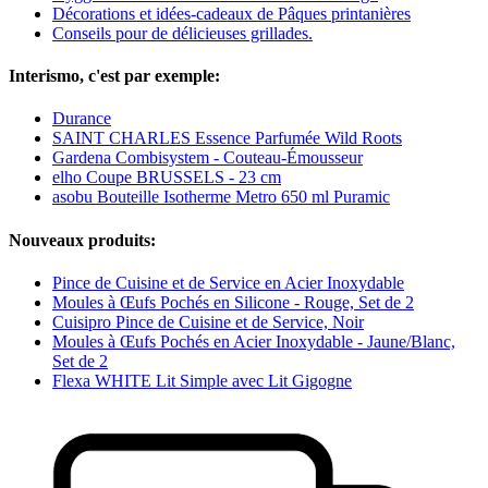
Décorations et idées-cadeaux de Pâques printanières
Conseils pour de délicieuses grillades.
Interismo, c'est par exemple:
Durance
SAINT CHARLES Essence Parfumée Wild Roots
Gardena Combisystem - Couteau-Émousseur
elho Coupe BRUSSELS - 23 cm
asobu Bouteille Isotherme Metro 650 ml Puramic
Nouveaux produits:
Pince de Cuisine et de Service en Acier Inoxydable
Moules à Œufs Pochés en Silicone - Rouge, Set de 2
Cuisipro Pince de Cuisine et de Service, Noir
Moules à Œufs Pochés en Acier Inoxydable - Jaune/Blanc,
Set de 2
Flexa WHITE Lit Simple avec Lit Gigogne