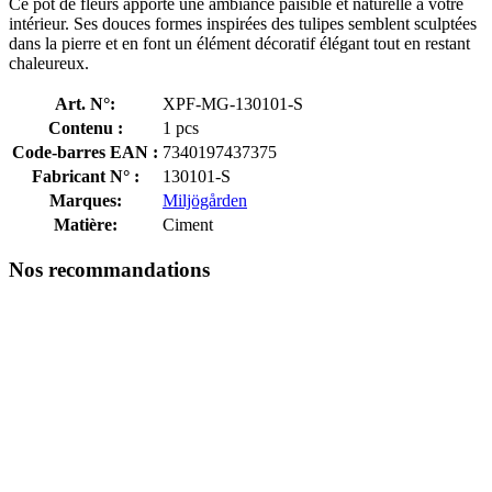
Ce pot de fleurs apporte une ambiance paisible et naturelle à votre
intérieur. Ses douces formes inspirées des tulipes semblent sculptées
dans la pierre et en font un élément décoratif élégant tout en restant
chaleureux.
Art. N°:
XPF-MG-130101-S
Contenu :
1 pcs
Code-barres EAN :
7340197437375
Fabricant N° :
130101-S
Marques:
Miljögården
Matière:
Ciment
Nos recommandations