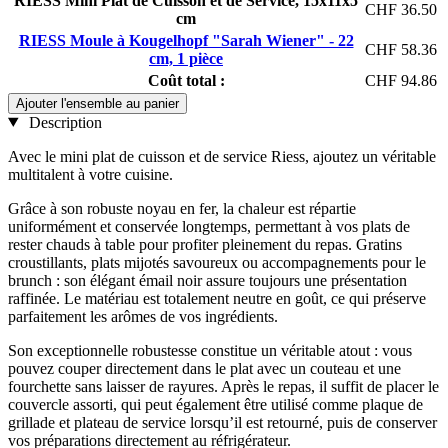
RIESS Mini Plat de Cuisson et de Service, 15x11x5
CHF 36.50
cm
RIESS Moule à Kougelhopf "Sarah Wiener" - 22
CHF 58.36
cm, 1 pièce
Coût total :
CHF 94.86
Ajouter l'ensemble au panier
Description
Avec le mini plat de cuisson et de service Riess, ajoutez un véritable
multitalent à votre cuisine.
Grâce à son robuste noyau en fer, la chaleur est répartie
uniformément et conservée longtemps, permettant à vos plats de
rester chauds à table pour profiter pleinement du repas. Gratins
croustillants, plats mijotés savoureux ou accompagnements pour le
brunch : son élégant émail noir assure toujours une présentation
raffinée. Le matériau est totalement neutre en goût, ce qui préserve
parfaitement les arômes de vos ingrédients.
Son exceptionnelle robustesse constitue un véritable atout : vous
pouvez couper directement dans le plat avec un couteau et une
fourchette sans laisser de rayures. Après le repas, il suffit de placer le
couvercle assorti, qui peut également être utilisé comme plaque de
grillade et plateau de service lorsqu’il est retourné, puis de conserver
vos préparations directement au réfrigérateur.