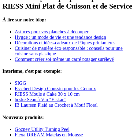
RIESS Mini Plat de Cuisson et de Service
À lire sur notre blog:
Astuces pour vos planches à découper
Hygge : un mode de vie et une tendance design
Décorations et idées-cadeaux de Pâques printanières
Cuisiner de manière éco-responsable : conseils pour une
cuisine sans plastique
Comment créer soi-même un carré potager surélevé
Interismo, c'est par exemple:
SIGG
Esschert Design Coussin pour les Genoux
RIESS Moule à Cake 30 x 10 cm
beske Seau à Vin "Eiskar"
IB Laursen Plaid au Crochet à Motif Floral
Nouveaux produits:
Gozney Utility Turning Peel
Flexa DREAM Matelas en Mousse