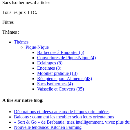
Sacs Isothermes: 4 articles
Tous les prix TTC.
Filtres
Thèmes :
Thèmes
Pique-Nique
Barbecues à Emporter (5)
Couvertures de Pique-Nique (4)
Eclairages (8)
Enceintes (8)
Mobilier pratique (13)
Récipients pour Aliments (48)
Sacs Isothermes (4)
Vaisselle et Couverts (35)
À lire sur notre blog:
Décorations et idées-cadeaux de Pâques printanières
Balcons : comment les meubler selon leurs orientations
« Sort & Go » de Brabantia: triez intelligemment, vivez plus du
Nouvelle tendance: Kitchen Farming