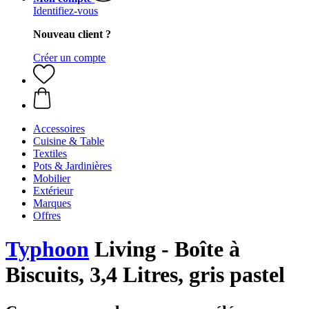
Identifiez-vous
Nouveau client ?
Créer un compte
Accessoires
Cuisine & Table
Textiles
Pots & Jardinières
Mobilier
Extérieur
Marques
Offres
Typhoon
Living - Boîte à
Biscuits, 3,4 Litres, gris pastel