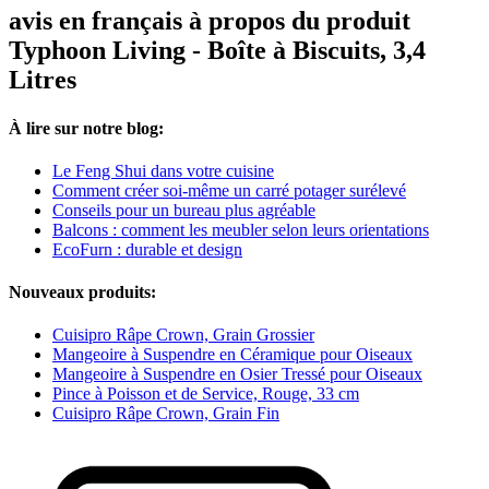
avis en français à propos du produit
Typhoon Living - Boîte à Biscuits, 3,4
Litres
À lire sur notre blog:
Le Feng Shui dans votre cuisine
Comment créer soi-même un carré potager surélevé
Conseils pour un bureau plus agréable
Balcons : comment les meubler selon leurs orientations
EcoFurn : durable et design
Nouveaux produits:
Cuisipro Râpe Crown, Grain Grossier
Mangeoire à Suspendre en Céramique pour Oiseaux
Mangeoire à Suspendre en Osier Tressé pour Oiseaux
Pince à Poisson et de Service, Rouge, 33 cm
Cuisipro Râpe Crown, Grain Fin