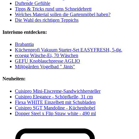
Duftende Gefühle
Tipps & Tricks rund ums Schneidebrett
Welches Material sollen die Gartenmöbel haben?
Die Wahl des richtigen Teppichs
Interismo entdecken:
Brabantia
Küchenprofi Vakuum Starter-Set EASYFRESH, 5-tlg.
ecoegg Wäsche-Ei, 70 Wäschen
GEFU Knoblauchpresse AGLIO
Miljögården Vogelbad " Jänis"
Neuheiten:
Cuisipro Mini-Eiscreme-Sandwichhersteller
Cuisipro Elegance - Schöpfkelle, 31 cm
Flexa WHITE Einzelbett mit Schubladen
Cuisipro SGT Mandoline - Küchenhobel
Dopper Steel x Flip Straw white - 490 ml