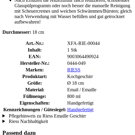
Nach Erhitzen die Hitzezufuhr rasch reduzieren; schonendes
Glasspülprogramm oder noch besser die manuelle Reinigung
mit Scheuercremes und weichen Schwämmen/Bürsten; gleich
nach Verwendung mit Wasser befüllen und gut getrocknet
aufbewahren!
Durchmesser:
18 cm
Art.-Nr.:
XFA-RIE-00044
Inhalt:
1 Stk
EAN:
9003064490924
Hersteller-Nr.:
0444-049
Marken:
RIESS
Produktart:
Kochgeschirr
Größe:
Ø 18 cm
Material:
Email / Emaille
Füllmenge:
800 ml
Eigenschaften:
Handgefertigt
Kennzeichnungen / Gütesiegel:
Handgefertigt
Pflegehinweis zu Riess Emaille Geschirr
Riess Nachhaltigkeit
Passend dazu