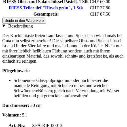
RIESS Obst- und Salatschüssel Pastell, 1 Stk
CHF 60.00
RIESS Teller tief "Hirsch grün", 1 Stk
CHF 27.50
Gesamtpreis:
CHF 87.50
Beide in den Warenkorb
Beschreibung
Der Kochfantasie freien Lauf lassen und Speisen so wie damals bei
Oma nun selbst zubereiten! Die stapelbare Obst- und Salatschüssel
ist ein Hit der 50er Jahre und macht Laune in der Küche. Nicht nur
mit ihrer lieblich hellblauen Färbung sondern auch mit ihrem
einzigartigen Material, das sowohl schnitt- und kratzfest ist, als auch
einfach zu reinigen.
Pflegehinweis:
Schonendes Glasspülprogramm oder noch besser die
manuelle Reinigung mit Scheuercremes und weichen
Schwämmen/Bürsten; gleich nach Verwendung mit Wasser
befüllen und gut getrocknet aufbewahren!
Durchmesser:
30 cm
Volumen:
5 l
Art.-Nr.:
XFA-RIE-00013