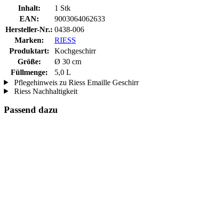
Inhalt:
1 Stk
EAN:
9003064062633
Hersteller-Nr.:
0438-006
Marken:
RIESS
Produktart:
Kochgeschirr
Größe:
Ø 30 cm
Füllmenge:
5,0 L
Pflegehinweis zu Riess Emaille Geschirr
Riess Nachhaltigkeit
Passend dazu