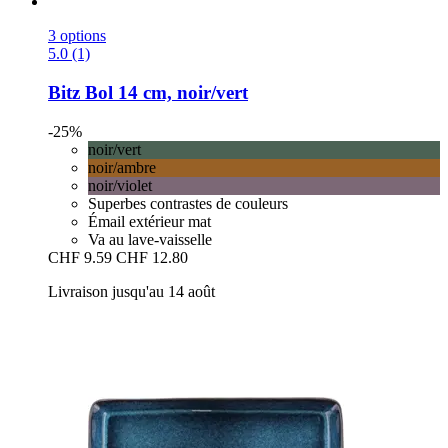
3 options
5.0 (1)
Bitz
Bol 14 cm, noir/vert
-25%
noir/vert
noir/ambre
noir/violet
Superbes contrastes de couleurs
Émail extérieur mat
Va au lave-vaisselle
CHF 9.59
CHF 12.80
Livraison jusqu'au 14 août