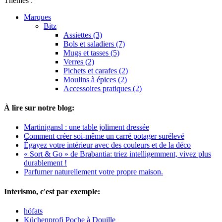
Thèmes :
Marques
Bitz
Assiettes (3)
Bols et saladiers (7)
Mugs et tasses (5)
Verres (2)
Pichets et carafes (2)
Moulins à épices (2)
Accessoires pratiques (2)
À lire sur notre blog:
Martinigansl : une table joliment dressée
Comment créer soi-même un carré potager surélevé
Égayez votre intérieur avec des couleurs et de la déco
« Sort & Go » de Brabantia: triez intelligemment, vivez plus
durablement !
Parfumer naturellement votre propre maison.
Interismo, c'est par exemple:
höfats
Küchenprofi Poche à Douille