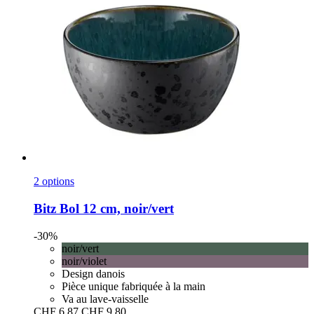
2 options
Bitz
Bol 12 cm, noir/vert
-30%
noir/vert
noir/violet
Design danois
Pièce unique fabriquée à la main
Va au lave-vaisselle
CHF 6.87
CHF 9.80