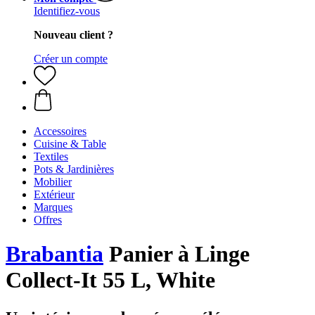
Identifiez-vous
Nouveau client ?
Créer un compte
Accessoires
Cuisine & Table
Textiles
Pots & Jardinières
Mobilier
Extérieur
Marques
Offres
Brabantia
Panier à Linge
Collect-It 55 L, White