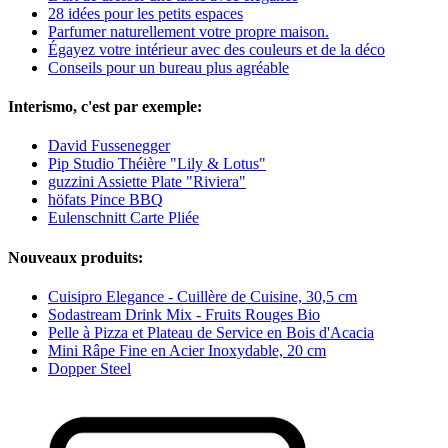
28 idées pour les petits espaces
Parfumer naturellement votre propre maison.
Égayez votre intérieur avec des couleurs et de la déco
Conseils pour un bureau plus agréable
Interismo, c'est par exemple:
David Fussenegger
Pip Studio Théière "Lily & Lotus"
guzzini Assiette Plate "Riviera"
höfats Pince BBQ
Eulenschnitt Carte Pliée
Nouveaux produits:
Cuisipro Elegance - Cuillère de Cuisine, 30,5 cm
Sodastream Drink Mix - Fruits Rouges Bio
Pelle à Pizza et Plateau de Service en Bois d'Acacia
Mini Râpe Fine en Acier Inoxydable, 20 cm
Dopper Steel