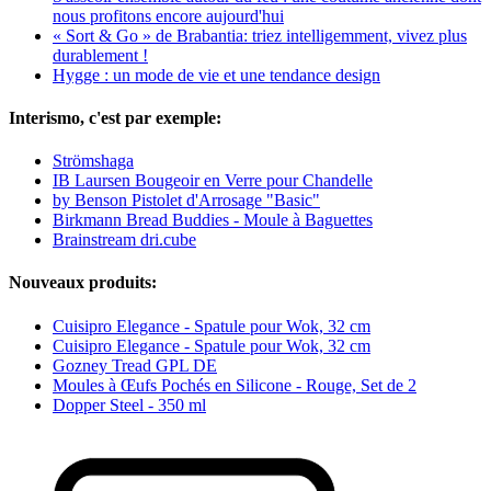
nous profitons encore aujourd'hui
« Sort & Go » de Brabantia: triez intelligemment, vivez plus
durablement !
Hygge : un mode de vie et une tendance design
Interismo, c'est par exemple:
Strömshaga
IB Laursen Bougeoir en Verre pour Chandelle
by Benson Pistolet d'Arrosage "Basic"
Birkmann Bread Buddies - Moule à Baguettes
Brainstream dri.cube
Nouveaux produits:
Cuisipro Elegance - Spatule pour Wok, 32 cm
Cuisipro Elegance - Spatule pour Wok, 32 cm
Gozney Tread GPL DE
Moules à Œufs Pochés en Silicone - Rouge, Set de 2
Dopper Steel - 350 ml