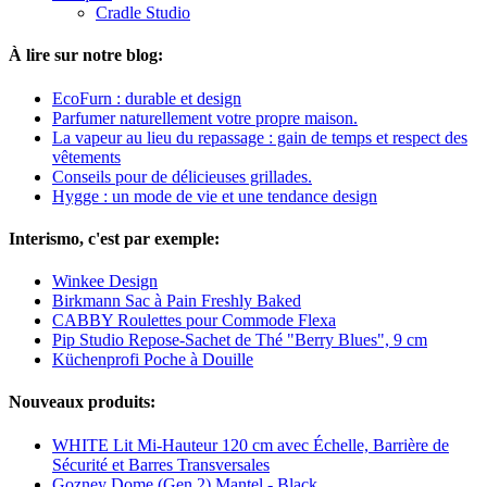
Cradle Studio
À lire sur notre blog:
EcoFurn : durable et design
Parfumer naturellement votre propre maison.
La vapeur au lieu du repassage : gain de temps et respect des
vêtements
Conseils pour de délicieuses grillades.
Hygge : un mode de vie et une tendance design
Interismo, c'est par exemple:
Winkee Design
Birkmann Sac à Pain Freshly Baked
CABBY Roulettes pour Commode Flexa
Pip Studio Repose-Sachet de Thé "Berry Blues", 9 cm
Küchenprofi Poche à Douille
Nouveaux produits:
WHITE Lit Mi-Hauteur 120 cm avec Échelle, Barrière de
Sécurité et Barres Transversales
Gozney Dome (Gen 2) Mantel - Black