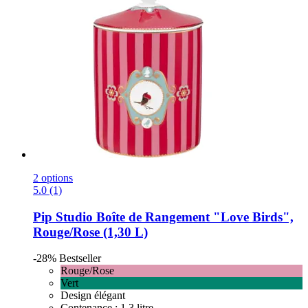
2 options
5.0 (1)
Pip Studio
Boîte de Rangement "Love Birds",
Rouge/Rose (1,30 L)
-28%
Bestseller
Rouge/Rose
Vert
Design élégant
Contenance : 1,3 litre