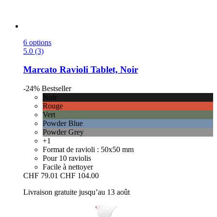
6 options
5.0 (3)
Marcato
Ravioli Tablet, Noir
-24%
Bestseller
Noir
Rouge
Vert
Powder Blue
Powder Grey
+1
Format de ravioli : 50x50 mm
Pour 10 raviolis
Facile à nettoyer
CHF 79.01
CHF 104.00
Livraison gratuite jusqu’au 13 août