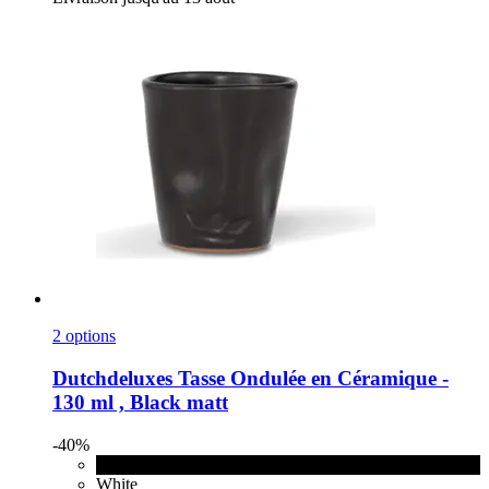
2 options
Dutchdeluxes
Tasse Ondulée en Céramique -​
130 ml , Black matt
-40%
Black matt
White