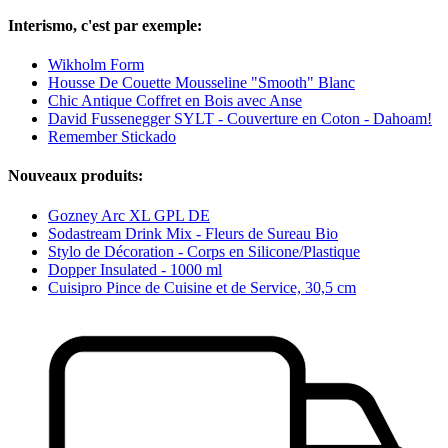
Interismo, c'est par exemple:
Wikholm Form
Housse De Couette Mousseline "Smooth" Blanc
Chic Antique Coffret en Bois avec Anse
David Fussenegger SYLT - Couverture en Coton - Dahoam!
Remember Stickado
Nouveaux produits:
Gozney Arc XL GPL DE
Sodastream Drink Mix - Fleurs de Sureau Bio
Stylo de Décoration - Corps en Silicone/Plastique
Dopper Insulated - 1000 ml
Cuisipro Pince de Cuisine et de Service, 30,5 cm