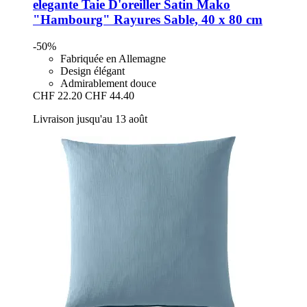
elegante
Taie D'oreiller Satin Mako
"Hambourg" Rayures Sable, 40 x 80 cm
-50%
Fabriquée en Allemagne
Design élégant
Admirablement douce
CHF 22.20
CHF 44.40
Livraison jusqu'au 13 août