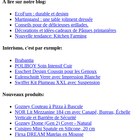
À lire sur notre blog:
EcoFurn : durable et design
Martinigansl : une table joliment dressée
Conseils pour de délicieuses grillades.
Décorations et idées-cadeaux de Pâques printanières
Nouvelle tendance: Kitchen Farming
Interismo, c'est par exemple:
Brabantia
POLIBOY Soin Intensif Cuir
Esschert Design Coussin pour les Genoux
Eulenschnitt Verre avec Impression Blanche
Swiffer Kit Plumeau XXL avec Suspension
Nouveaux produits:
Gozney Couteau à Pizza à Bascule
NOR Lit Mezzanine 184 cm avec Canapé, Bureau, Échelle
Verticale et Barrière de Sécurité
Gozney Dome (Gen 2) Cover - Natural
Cuisipro Mini Spatule en Silicone, 20 cm
Flexa DREAM Matelas en Mousse