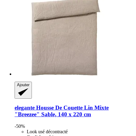
Ajouter
elegante
Housse De Couette Lin Mixte
"Breezee" Sable, 140 x 220 cm
-50%
Look usé décontracté