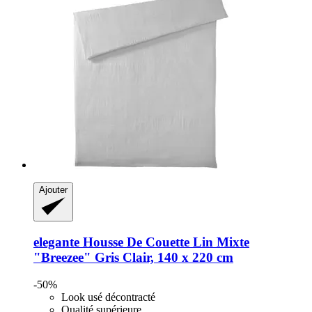
Ajouter
elegante
Housse De Couette Lin Mixte
"Breezee" Gris Clair, 140 x 220 cm
-50%
Look usé décontracté
Qualité supérieure