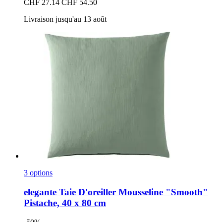
CHF 27.14
CHF 54.50
Livraison jusqu'au 13 août
3 options
elegante
Taie D'oreiller Mousseline "Smooth"
Pistache, 40 x 80 cm