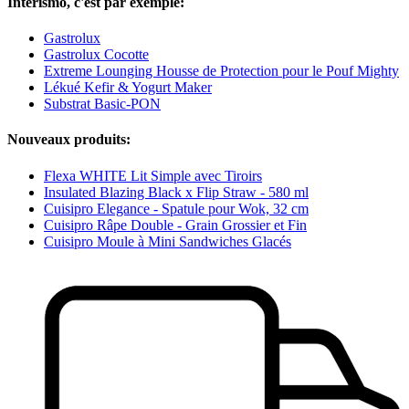
Interismo, c'est par exemple:
Gastrolux
Gastrolux Cocotte
Extreme Lounging Housse de Protection pour le Pouf Mighty
Lékué Kefir & Yogurt Maker
Substrat Basic-PON
Nouveaux produits:
Flexa WHITE Lit Simple avec Tiroirs
Insulated Blazing Black x Flip Straw - 580 ml
Cuisipro Elegance - Spatule pour Wok, 32 cm
Cuisipro Râpe Double - Grain Grossier et Fin
Cuisipro Moule à Mini Sandwiches Glacés