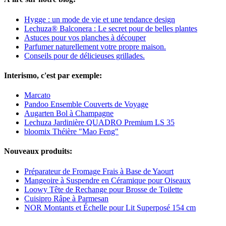
Hygge : un mode de vie et une tendance design
Lechuza® Balconera : Le secret pour de belles plantes
Astuces pour vos planches à découper
Parfumer naturellement votre propre maison.
Conseils pour de délicieuses grillades.
Interismo, c'est par exemple:
Marcato
Pandoo Ensemble Couverts de Voyage
Augarten Bol à Champagne
Lechuza Jardinière QUADRO Premium LS 35
bloomix Théière "Mao Feng"
Nouveaux produits:
Préparateur de Fromage Frais à Base de Yaourt
Mangeoire à Suspendre en Céramique pour Oiseaux
Loowy Tête de Rechange pour Brosse de Toilette
Cuisipro Râpe à Parmesan
NOR Montants et Échelle pour Lit Superposé 154 cm