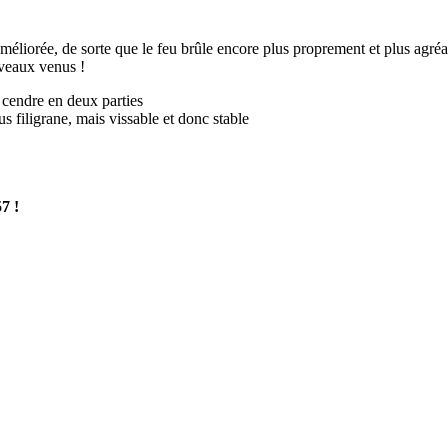
é améliorée, de sorte que le feu brûle encore plus proprement et plus agr
veaux venus !
endre en deux parties
iligrane, mais vissable et donc stable
7 !