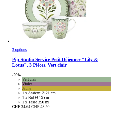
3 options
Pip Studio
Service Petit Déjeuner "Lily &
Lotus", 3 Pièces, Vert clair
-20%
Vert clair
Violet
Jaune
1 x Assiette Ø 21 cm
1 x Bol Ø 15 cm
1 x Tasse 350 ml
CHF 34.64
CHF 43.50