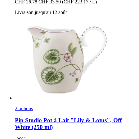
CHF 26.78
CHF 33.50
(CHF 223.17 / L)
Livraison jusqu'au 12 août
2 options
Pip Studio
Pot à Lait "Lily & Lotus", Off
White (250 ml)