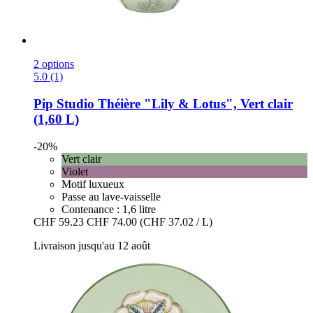
2 options
5.0 (1)
Pip Studio
Théière "Lily & Lotus", Vert clair
(1,60 L)
-20%
Vert clair
Violet
Motif luxueux
Passe au lave-vaisselle
Contenance : 1,6 litre
CHF 59.23
CHF 74.00
(CHF 37.02 / L)
Livraison jusqu'au 12 août