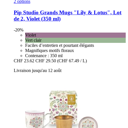
2 options
Pip Studio
Grands Mugs "Lily & Lotus", Lot
de 2, Violet (350 ml)
-20%
Violet
Vert clair
Faciles d’entretien et pourtant élégants
Magnifiques motifs floraux
Contenance : 350 ml
CHF 23.62
CHF 29.50
(CHF 67.49 / L)
Livraison jusqu'au 12 août