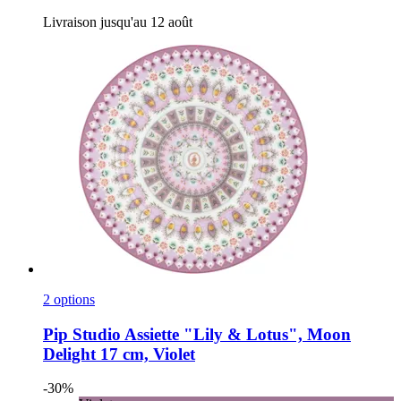
Livraison jusqu'au 12 août
2 options
Pip Studio
Assiette "Lily & Lotus", Moon
Delight 17 cm, Violet
-30%