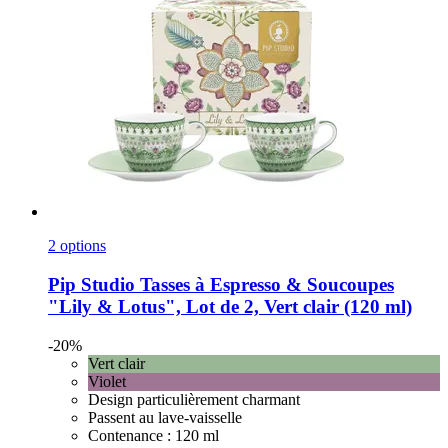
2 options
Pip Studio
Tasses à Espresso & Soucoupes
"Lily & Lotus", Lot de 2, Vert clair (120 ml)
-20%
Vert clair
Violet
Design particulièrement charmant
Passent au lave-vaisselle
Contenance : 120 ml