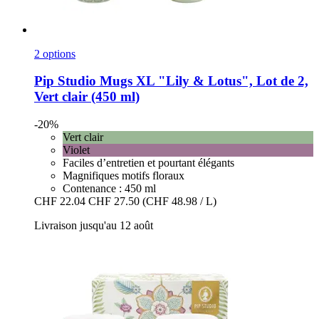
2 options
Pip Studio
Mugs XL "Lily & Lotus", Lot de 2,
Vert clair (450 ml)
-20%
Vert clair
Violet
Faciles d’entretien et pourtant élégants
Magnifiques motifs floraux
Contenance : 450 ml
CHF 22.04
CHF 27.50
(CHF 48.98 / L)
Livraison jusqu'au 12 août