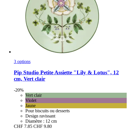
3 options
Pip Studio
Petite Assiette "Lily & Lotus", 12
cm, Vert clair
-20%
Vert clair
Violet
Jaune
Pour biscuits ou desserts
Design ravissant
Diamètre : 12 cm
CHF 7.85
CHF 9.80