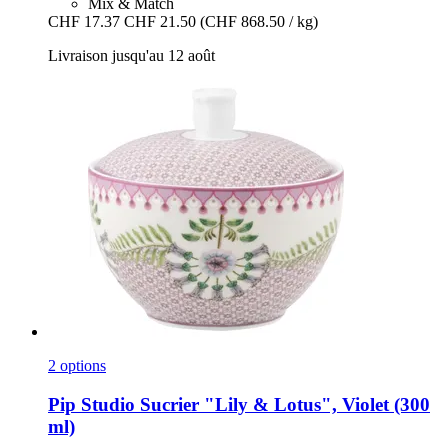
Mix & Match
CHF 17.37
CHF 21.50
(CHF 868.50 / kg)
Livraison jusqu'au 12 août
2 options
Pip Studio
Sucrier "Lily & Lotus", Violet (300
ml)