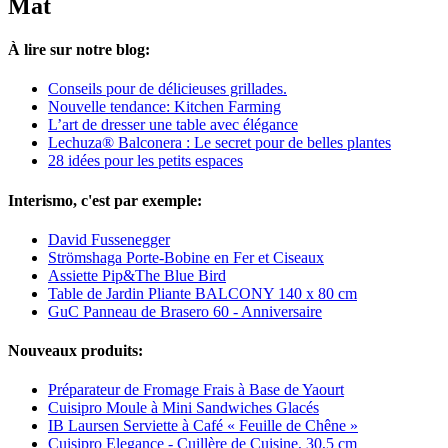
Mat
À lire sur notre blog:
Conseils pour de délicieuses grillades.
Nouvelle tendance: Kitchen Farming
L’art de dresser une table avec élégance
Lechuza® Balconera : Le secret pour de belles plantes
28 idées pour les petits espaces
Interismo, c'est par exemple:
David Fussenegger
Strömshaga Porte-Bobine en Fer et Ciseaux
Assiette Pip&The Blue Bird
Table de Jardin Pliante BALCONY 140 x 80 cm
GuC Panneau de Brasero 60 - Anniversaire
Nouveaux produits:
Préparateur de Fromage Frais à Base de Yaourt
Cuisipro Moule à Mini Sandwiches Glacés
IB Laursen Serviette à Café « Feuille de Chêne »
Cuisipro Elegance - Cuillère de Cuisine, 30,5 cm