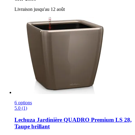
Livraison jusqu'au 12 août
6 options
5.0 (1)
Lechuza
Jardinière QUADRO Premium LS 28,
Taupe brillant