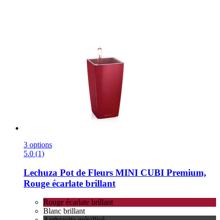
3 options
5.0 (1)
Lechuza
Pot de Fleurs MINI CUBI Premium,
Rouge écarlate brillant
Rouge écarlate brillant
Blanc brillant
Anthracite métallisé