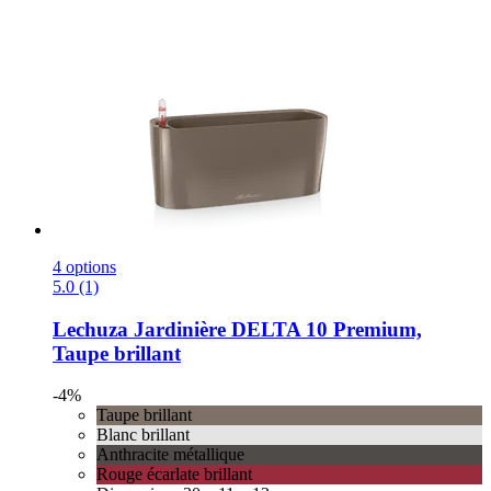
4 options
5.0 (1)
Lechuza
Jardinière DELTA 10 Premium,
Taupe brillant
-4%
Taupe brillant
Blanc brillant
Anthracite métallique
Rouge écarlate brillant